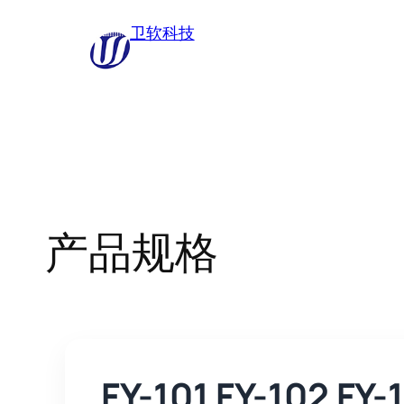
跳
卫软科技
至
内
容
产品规格
FY-101 FY-102 FY