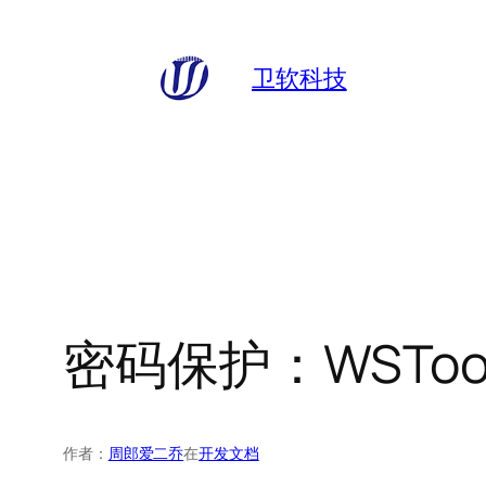
跳
至
卫软科技
内
容
密码保护：WSToo
作者：
周郎爱二乔
在
开发文档