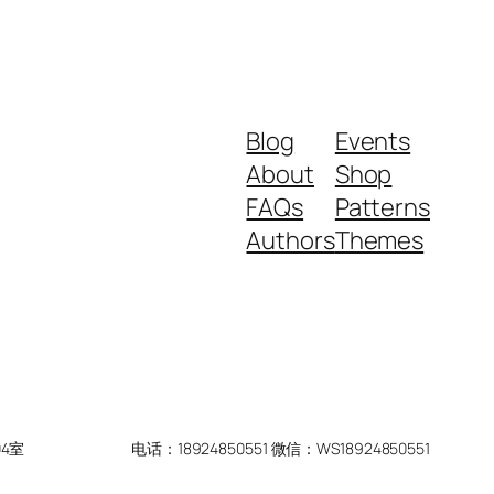
Blog
Events
About
Shop
FAQs
Patterns
Authors
Themes
4室
电话：18924850551 微信：WS18924850551