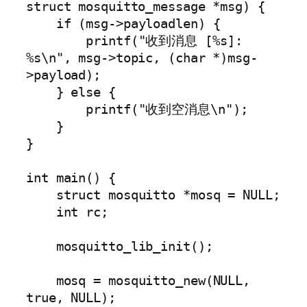
struct mosquitto_message *msg) {

    if (msg->payloadlen) {

        printf("收到消息 [%s]: 
%s\n", msg->topic, (char *)msg-
>payload);

    } else {

        printf("收到空消息\n");

    }

}

int main() {

    struct mosquitto *mosq = NULL;

    int rc;

    mosquitto_lib_init();

    mosq = mosquitto_new(NULL, 
true, NULL);
