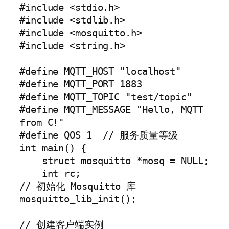
#include <stdio.h>

#include <stdlib.h>

#include <mosquitto.h>

#include <string.h>

#define MQTT_HOST "localhost"

#define MQTT_PORT 1883

#define MQTT_TOPIC "test/topic"

#define MQTT_MESSAGE "Hello, MQTT 
from C!"

#define QOS 1  // 服务质量等级

int main() {

    struct mosquitto *mosq = NULL;

    int rc;

// 初始化 Mosquitto 库

mosquitto_lib_init();

// 创建客户端实例
