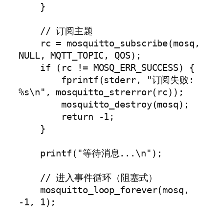
    }

    // 订阅主题

    rc = mosquitto_subscribe(mosq, 
NULL, MQTT_TOPIC, QOS);

    if (rc != MOSQ_ERR_SUCCESS) {

        fprintf(stderr, "订阅失败: 
%s\n", mosquitto_strerror(rc));

        mosquitto_destroy(mosq);

        return -1;

    }

    printf("等待消息...\n");

    // 进入事件循环（阻塞式）

    mosquitto_loop_forever(mosq, 
-1, 1);
