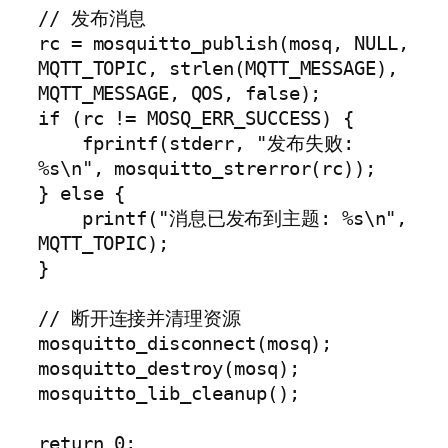
// 发布消息

rc = mosquitto_publish(mosq, NULL, 
MQTT_TOPIC, strlen(MQTT_MESSAGE), 
MQTT_MESSAGE, QOS, false);

if (rc != MOSQ_ERR_SUCCESS) {

    fprintf(stderr, "发布失败: 
%s\n", mosquitto_strerror(rc));

} else {

    printf("消息已发布到主题: %s\n", 
MQTT_TOPIC);

}

// 断开连接并清理资源

mosquitto_disconnect(mosq);

mosquitto_destroy(mosq);

mosquitto_lib_cleanup();

return 0;
