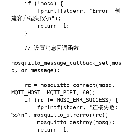
    if (!mosq) {

        fprintf(stderr, "Error: 创
建客户端失败\n");

        return -1;

    }

    // 设置消息回调函数

mosquitto_message_callback_set(mos
q, on_message);

    rc = mosquitto_connect(mosq, 
MQTT_HOST, MQTT_PORT, 60);

    if (rc != MOSQ_ERR_SUCCESS) {

        fprintf(stderr, "连接失败: 
%s\n", mosquitto_strerror(rc));

        mosquitto_destroy(mosq);

        return -1;
