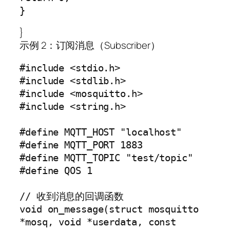
}
}
示例 2：订阅消息（Subscriber）
#include <stdio.h>

#include <stdlib.h>

#include <mosquitto.h>

#include <string.h>

#define MQTT_HOST "localhost"

#define MQTT_PORT 1883

#define MQTT_TOPIC "test/topic"

#define QOS 1

// 收到消息的回调函数

void on_message(struct mosquitto 
*mosq, void *userdata, const 