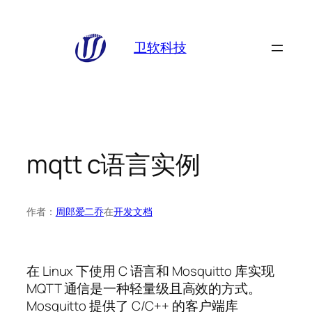
跳
至
卫软科技
内
容
mqtt c语言实例
作者：
周郎爱二乔
在
开发文档
在 Linux 下使用 C 语言和 Mosquitto 库实现
MQTT 通信是一种轻量级且高效的方式。
Mosquitto 提供了 C/C++ 的客户端库