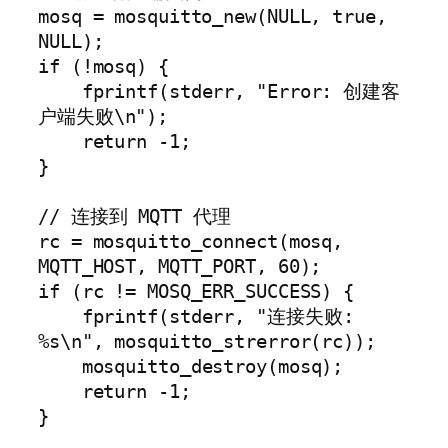
mosq = mosquitto_new(NULL, true, 
NULL);

if (!mosq) {

    fprintf(stderr, "Error: 创建客
户端失败\n");

    return -1;

}

// 连接到 MQTT 代理

rc = mosquitto_connect(mosq, 
MQTT_HOST, MQTT_PORT, 60);

if (rc != MOSQ_ERR_SUCCESS) {

    fprintf(stderr, "连接失败: 
%s\n", mosquitto_strerror(rc));

    mosquitto_destroy(mosq);

    return -1;

}
