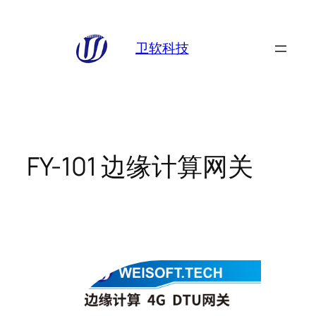
跳
至
卫软科技
内
容
FY-101 边缘计算网关